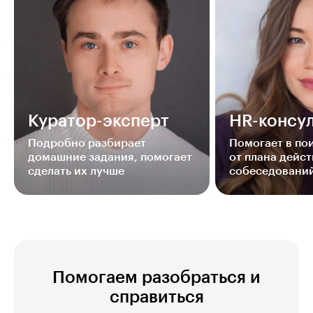
Куратор-эксперт
HR-консул
Подробно разбирает
Помогает в п
домашние задания, помогает
от плана дейст
сделать их лучше
собеседовани
Помогаем разобраться и
справиться