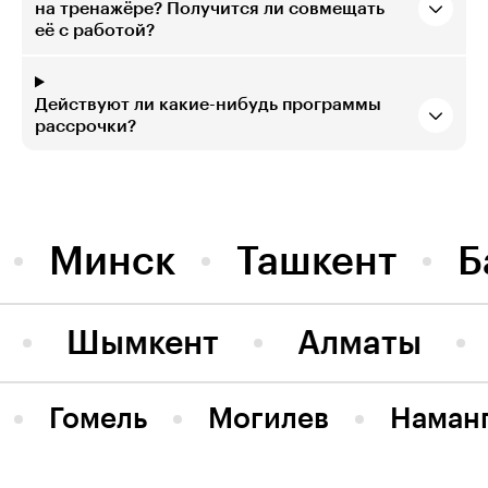
на тренажёре? Получится ли совмещать
её с работой?
Действуют ли какие-нибудь программы
рассрочки?
Минск
Ташкент
Б
Шымкент
Алматы
Гомель
Могилев
Наман