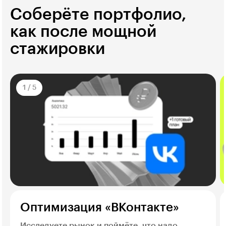
Cоберёте портфолио,
как после мощной
стажировки
1
/
5
Оптимизация «ВКонтакте»
Исследуете рынок и поймёте, что надо