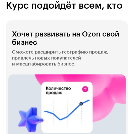
с площадками. Им нужен грамотный
Курс подойдёт всем, кто
менеджер.
Хочет развивать на Ozon свой
бизнес
Сможете расширить географию продаж,
привлечь новых покупателей
и масштабировать бизнес.