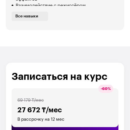
Взаимодействие с режиссёром
Работа с литературным и режиссерским
Все навыки
сценариями
Монтаж диалогов
Записаться на курс
-
60
%
69 179 ₸/мес
27 672 ₸/мес
В рассрочку на 12 мес